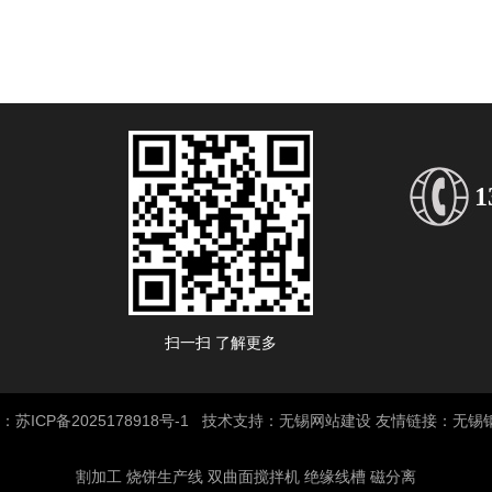
1
扫一扫 了解更多
苏ICP备2025178918号-1
无锡网站建设
无锡
号：
技术支持：
友情链接：
割加工
烧饼生产线
双曲面搅拌机
绝缘线槽
磁分离